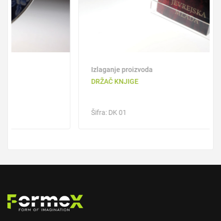
Izlaganje proizvoda
DRŽAČ KNJIGE
Šifra: DK 01