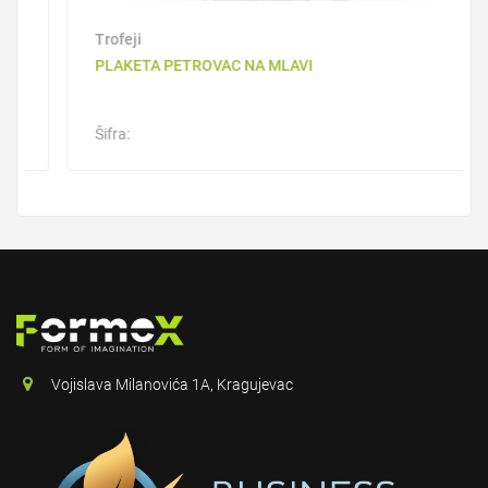
Trofeji
PLAKETA PETROVAC NA MLAVI
Šifra:
Vojislava Milanovića 1A, Kragujevac